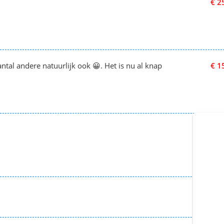
€ 2
tal andere natuurlijk ook 😀. Het is nu al knap
€ 1
€ 37
€ 1