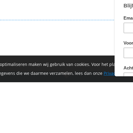
€ 2
€ 2
 optimaliseren maken wij gebruik van cookies. Voor het plaatsen 
 gegevens die we daarmee verzamelen, lees dan onze
Privacyverklar
of-Vrijthof Bike Challenge wordt mede mogelijk ge