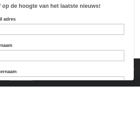
5,00
5,00
van sommige cookies hebben we echter wel je toestemming nodig.
ing
Akkoord
maakt door