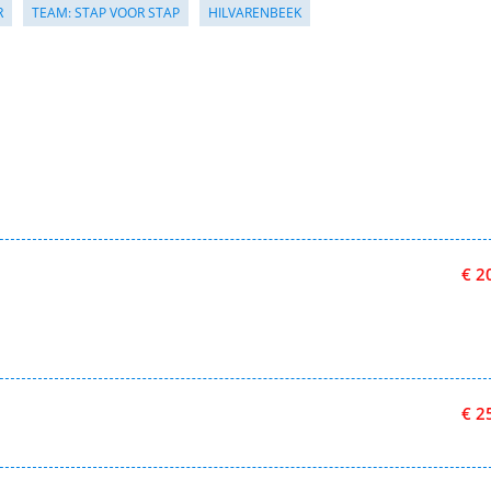
R
TEAM: STAP VOOR STAP
HILVARENBEEK
€ 2
€ 2