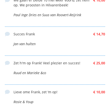
We gaan er beide 10 mei weer voor💪 zet hem
€ 10,00
op. We proosten in Hilvarenbeek!
Paul Inge Dries en Suus van Roovert-Reijrink
Succes Frank
€ 14,70
Jan van hulten
Zet h'm op Frank! Veel plezier en succes!
€ 25,00
Ruud en Marieke &co
Lieve ome Frank, zet ‘m op!
€ 10,00
Rosie & Youp