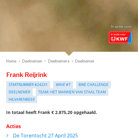
In actie voor
Home
Deelnemen
Deelnemers
Deelnemer
Frank Reijrink
STARTNUMMER
#24231
WAVE
#7
BIKE CHALLENGE
DEELNEMER
TEAM: HET MANNEN VAN STAAL TEAM
HILVARENBEEK
In totaal heeft Frank € 2.875,20 opgehaald.
Acties
De Torentocht 27 April 2025