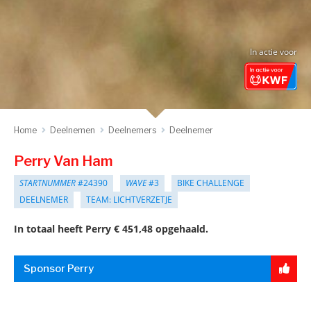
In actie voor
Home
Deelnemen
Deelnemers
Deelnemer
Perry Van Ham
STARTNUMMER
#24390
WAVE
#3
BIKE CHALLENGE
DEELNEMER
TEAM: LICHTVERZETJE
In totaal heeft Perry € 451,48 opgehaald.
Sponsor Perry