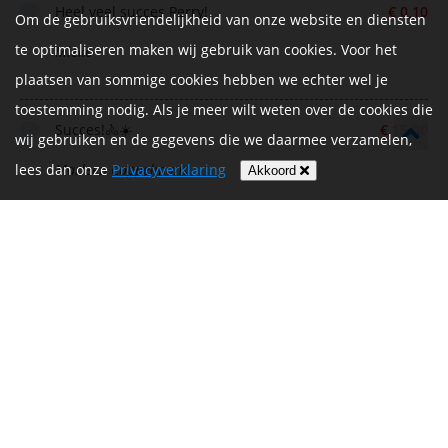
Heel veel succes Perry!
€ 0,10
Om de gebruiksvriendelijkheid van onze website en diensten
te optimaliseren maken wij gebruik van cookies. Voor het
Mieke
plaatsen van sommige cookies hebben we echter wel je
toestemming nodig. Als je meer wilt weten over de cookies die
Succes!🚴☀️
€ 15,00
wij gebruiken en de gegevens die we daarmee verzamelen,
Marleen Coppelmans
lees dan onze
Privacyverklaring
Akkoord
Eerste eigen donatie
€ 25,00
De Vrijthof-Vrijthof Bike Challenge wordt mede mogelijk
gemaakt door