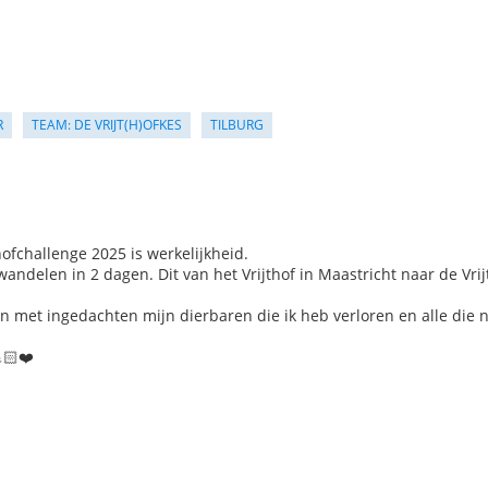
R
TEAM: DE VRIJT(H)OFKES
TILBURG
hofchallenge 2025 is werkelijkheid.
andelen in 2 dagen. Dit van het Vrijthof in Maastricht naar de Vrij
an met ingedachten mijn dierbaren die ik heb verloren en alle die 
🏻❤️