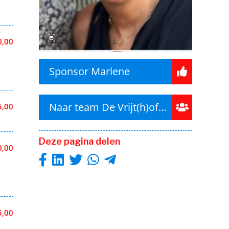
0,00
Sponsor Marlene
Naar team De Vrijt(h)ofkes
5,00
Deze pagina delen
0,00
5,00