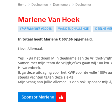
Home
Deelnemen
Deelnemers
Deelnemer
Marlene Van Hoek
STARTNUMMER
#32048
WANDEL CHALLENGE
DEELNEME
In totaal heeft Marlene € 507,56 opgehaald.
Lieve Allemaal,
Yes, ik ga het doen! Mijn deelname aan de Vrijthof-Vrijt
Samen met mijn team de Vrijt(h)ofkes gaan wij 100 km. w
Hilvarenbeek.
Ik ga deze uitdaging voor het KWF voor de volle 100% a
steeds vechten tegen deze ziekte.
Mijn vraag aan jullie allemaal is dan ook: sponsor mij! 
Sponsor Marlene