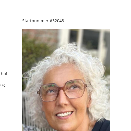
Startnummer
#32048
thof
nog