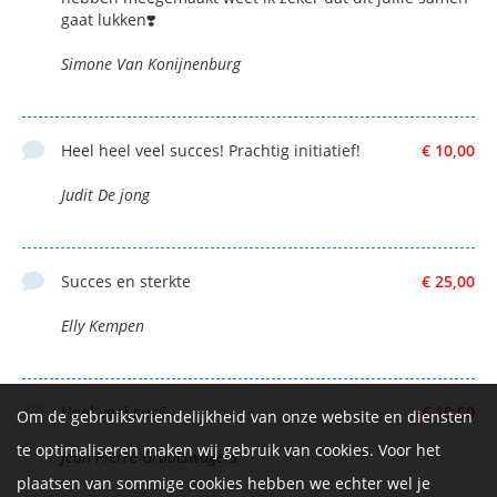
gaat lukken❣️
Simone Van Konijnenburg
Heel heel veel succes! Prachtig initiatief!
€ 10,00
Judit De jong
Succes en sterkte
€ 25,00
Elly Kempen
Heel veel suc6
€ 10,00
Om de gebruiksvriendelijkheid van onze website en diensten
te optimaliseren maken wij gebruik van cookies. Voor het
Jean Pierre Grootswagers
plaatsen van sommige cookies hebben we echter wel je