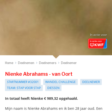
In actie voor
Home
Deelnemen
Deelnemers
Deelnemer
Nienke Abrahams - van Oort
STARTNUMMER
#32001
WANDEL CHALLENGE
DEELNEMER
TEAM: STAP VOOR STAP
DIESSEN
In totaal heeft Nienke € 989,32 opgehaald.
Mijn naam is Nienke Abrahams en ik ben 28 jaar oud. Een