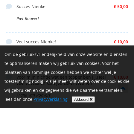
Succes Nienke
€ 50,00
Piet Roovert
Veel succes Nienke!
€ 10,00
Anouk Henderikx
Om de gebruiksvriendelijkheid van onze website en diensten
te optimaliseren maken wij gebruik van cookies. Voor het
plaatsen van sommige cookies hebben we echter wel je
Voor mijn nichtje,wat een topper ben jij.Heel
€ 10,00
toestemming nodig. Als je meer wilt weten over de cookies die
veel succes en kom jou zeker steunen
wij gebruiken en de gegevens die we daarmee verzamelen,
Frank van Roovert
lees dan onze
Privacyverklaring
Akkoord
Succes Nien!! ❤️💪🏻
€ 25,00
Laura