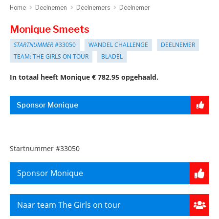
Home
Deelnemen
Deelnemers
Deelnemer
Monique Smeets
STARTNUMMER
#33050
WANDEL CHALLENGE
DEELNEMER
TEAM: THE GIRLS ON TOUR
BLADEL
In totaal heeft Monique € 782,95 opgehaald.
Sponsor Monique
Startnummer
#33050
Sponsor Monique
Naar team The Girls on tour