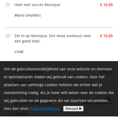
Heel veel succes Monique
€ 10,00
Maria Smolders
Zet m op Monique. Een mooi avontuur voor
€ 10,00
een goed doel.
Cindy
Om de gebruiksvriendelijkheid van onze website en diensten
Succes Monique
€ 10,00
te optimaliseren maken wij gebruik van cookies. Voor het
Angelique
plaatsen van sommige cookies hebben we echter wel je
toestemming nodig. Als je meer wilt weten over de cookies die
wij gebruiken en de gegevens die we daarmee verzamelen,
Zet hem op Monique
Bedrag afgeschermd
lees dan onze
Privacyverklaring
Akkoord
Tamara