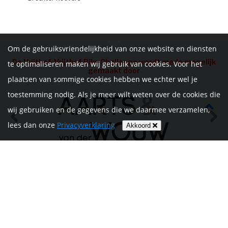
Om de gebruiksvriendelijkheid van onze website en diensten
De Vrijthof-Vrijthof Bike Challenge wordt mede mogelijk
te optimaliseren maken wij gebruik van cookies. Voor het
gemaakt door
plaatsen van sommige cookies hebben we echter wel je
toestemming nodig. Als je meer wilt weten over de cookies die
wij gebruiken en de gegevens die we daarmee verzamelen,
lees dan onze
Privacyverklaring
Akkoord
HOME
INFORMATIE
NIEUWS