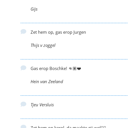
Gijs
Zet hem op, gas erop Jurgen
Thijs v zoggel
Gas erop Boschke! 👊🏽❤️
Hein van Zeeland
Tjeu Versluis
Zet hem op kerol, da maakte gij wel👌🏻