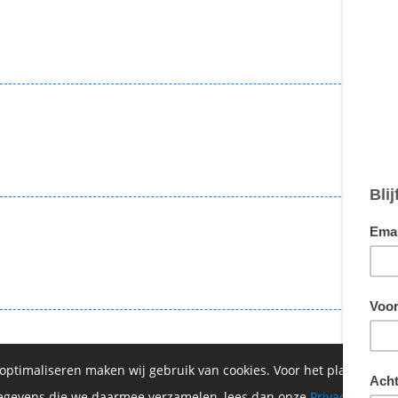
€ 2
€ 14
€ 5
 optimaliseren maken wij gebruik van cookies. Voor het plaatsen 
 gegevens die we daarmee verzamelen, lees dan onze
Privacyverklar