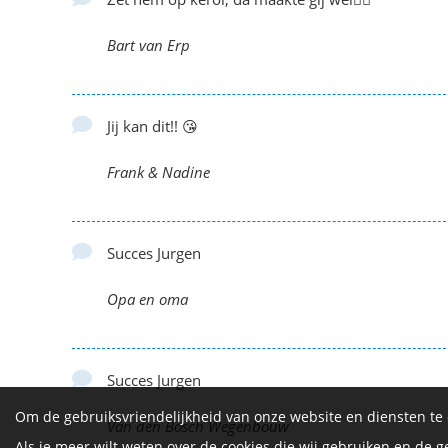
Bart van Erp
Jij kan dit!! 😘
Frank & Nadine
Succes Jurgen
Opa en oma
Succes Jurgen
Om de gebruiksvriendelijkheid van onze website en diensten te
Van den Bosch Wegenbouw
Als je meer wilt weten over de cookies die wij gebruiken en de