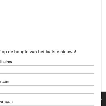
5,00
0,00
0,00
van sommige cookies hebben we echter wel je toestemming nodig.
ing
Akkoord