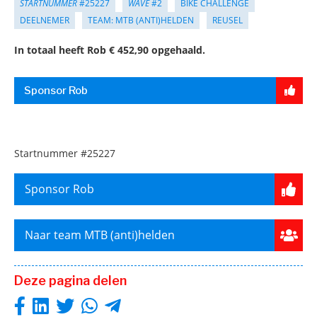
STARTNUMMER
#25227
WAVE
#2
BIKE CHALLENGE
DEELNEMER
TEAM: MTB (ANTI)HELDEN
REUSEL
In totaal heeft Rob € 452,90 opgehaald.
Sponsor Rob
Startnummer
#25227
Sponsor Rob
Naar team MTB (anti)helden
Deze pagina delen