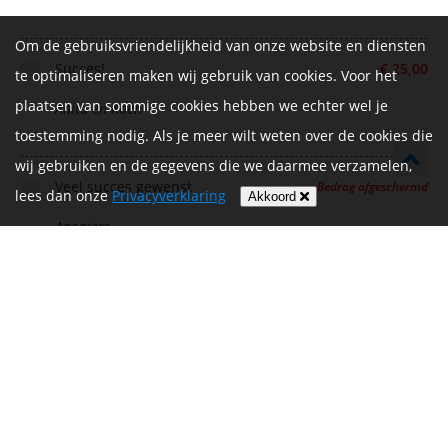
Om de gebruiksvriendelijkheid van onze website en diensten
Succes!
€ 25,00
te optimaliseren maken wij gebruik van cookies. Voor het
plaatsen van sommige cookies hebben we echter wel je
Anita en Koen
toestemming nodig. Als je meer wilt weten over de cookies die
wij gebruiken en de gegevens die we daarmee verzamelen,
Veel succes gewenst
Bedrag afgeschermd
lees dan onze
Privacyverklaring
Akkoord
Anoniem
Succes Rob (en de rest), fiets ze!
€ 20,00
Johan en Leonie
Succes!
€ 25,00