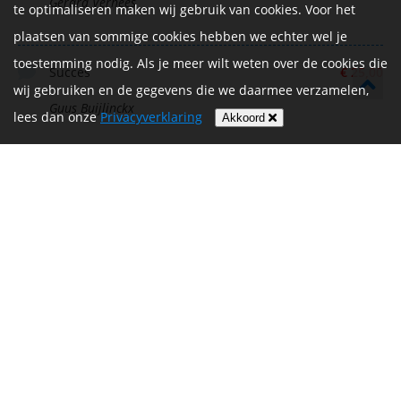
Gerard Verhees
te optimaliseren maken wij gebruik van cookies. Voor het
plaatsen van sommige cookies hebben we echter wel je
toestemming nodig. Als je meer wilt weten over de cookies die
Succes
€ 25,00
wij gebruiken en de gegevens die we daarmee verzamelen,
Guus Buijlinckx
lees dan onze
Privacyverklaring
Akkoord
Succes
€ 10,00
Kittie en Jos
Liesbeth
€ 5,00
Miranda en Miranda
€ 9,70