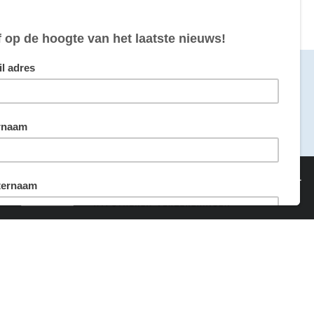
maakt door
van sommige cookies hebben we echter wel je toestemming nodig.
ing
Akkoord
Website door