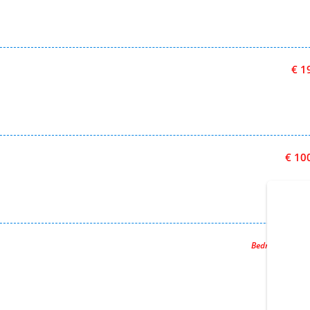
€ 1
€ 10
Bedrag afgesc