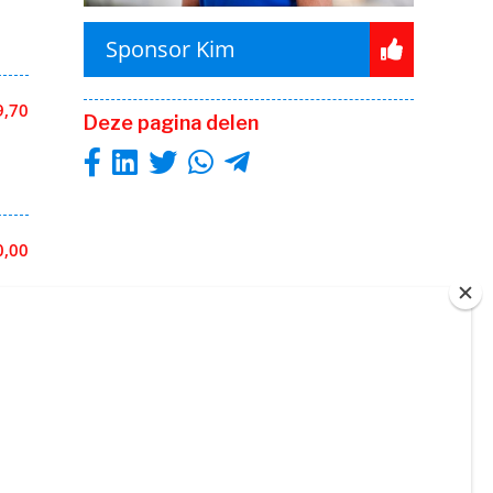
Sponsor Kim
9,70
Deze pagina delen
0,00
hermd