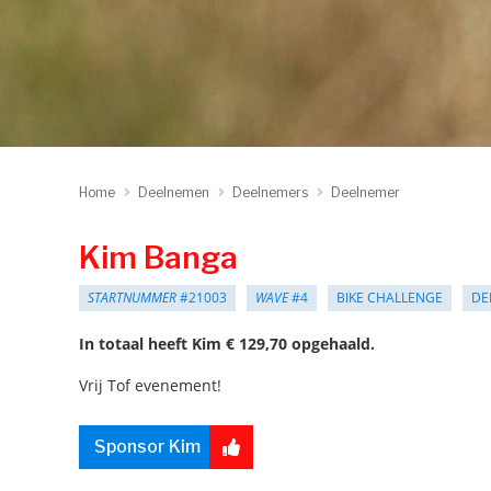
Home
Deelnemen
Deelnemers
Deelnemer
Kim Banga
STARTNUMMER
#21003
WAVE
#4
BIKE CHALLENGE
DE
In totaal heeft Kim € 129,70 opgehaald.
Vrij Tof evenement!
Sponsor Kim