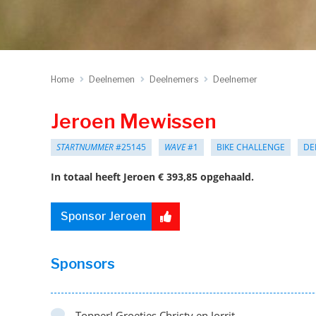
Home
Deelnemen
Deelnemers
Deelnemer
Jeroen Mewissen
STARTNUMMER
#25145
WAVE
#1
BIKE CHALLENGE
DE
In totaal heeft Jeroen € 393,85 opgehaald.
Sponsor Jeroen
Sponsors
Topper! Groetjes Christy en Jorrit