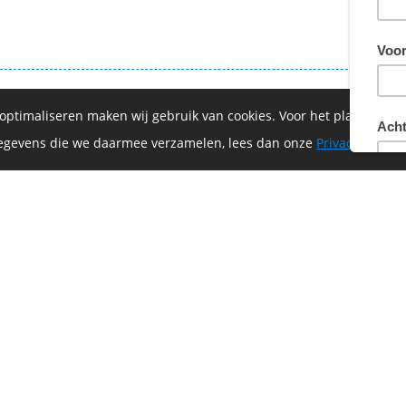
€ 1
€ 1
 optimaliseren maken wij gebruik van cookies. Voor het plaatsen 
 gegevens die we daarmee verzamelen, lees dan onze
Privacyverklar
€ 2
of-Vrijthof Bike Challenge wordt mede mogelijk ge