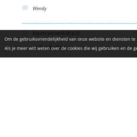
Wendy
Succes Jeroen💪🏼👍🏻
Om de gebruiksvriendelijkheid van onze website en diensten te
Gullion Brokken
Als je meer wilt weten over de cookies die wij gebruiken en de
Jeroen
De Vrijth