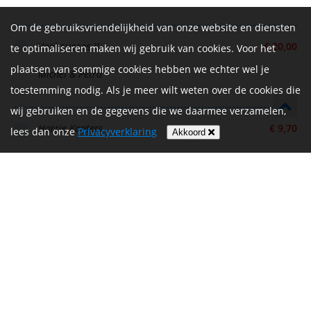
Om de gebruiksvriendelijkheid van onze website en diensten
Veel succes !!
€ 20,00
te optimaliseren maken wij gebruik van cookies. Voor het
plaatsen van sommige cookies hebben we echter wel je
Michel & Petra
toestemming nodig. Als je meer wilt weten over de cookies die
wij gebruiken en de gegevens die we daarmee verzamelen,
Harrie Kanters
€ 9,70
lees dan onze
Privacyverklaring
Akkoord
Suc6
€ 10,00
Jurgen Van leeuwen
Daan en Evy
€ 20,00