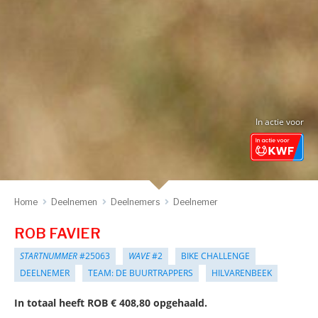
In actie voor
Home
Deelnemen
Deelnemers
Deelnemer
ROB FAVIER
STARTNUMMER
#25063
WAVE
#2
BIKE CHALLENGE
DEELNEMER
TEAM: DE BUURTRAPPERS
HILVARENBEEK
In totaal heeft ROB € 408,80 opgehaald.