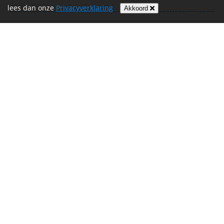
lees dan onze
Privacyverklaring
Akkoord
Zet ‘m op!! 💪
€ 20,00
Anne-Marie Hendrikx
Ha broer, wat een goed initiatief! Heel veel
€ 50,00
succes!!
/Maarten
Anoniem
Zet ‘m op!
€ 50,00
Anoniem