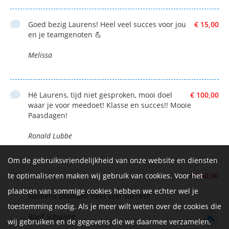
Goed bezig Laurens! Heel veel succes voor jou
€ 15,00
en je teamgenoten 💪
Melissa
Hé Laurens, tijd niet gesproken, mooi doel
€ 100,00
waar je voor meedoet! Klasse en succes!! Mooie
Paasdagen!
Ronald Lubbe
Om de gebruiksvriendelijkheid van onze website en diensten
te optimaliseren maken wij gebruik van cookies. Voor het
Laurens,
€ 150,00
plaatsen van sommige cookies hebben we echter wel je
Namens Dolmans heel veel succes!!
toestemming nodig. Als je meer wilt weten over de cookies die
Roelf Schuiling
wij gebruiken en de gegevens die we daarmee verzamelen,