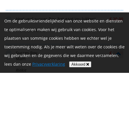
Heel veel succes Roy, het gaat jou lukken!
€ 20,00
Om de gebruiksvriendelijkheid van onze website en diensten
te optimaliseren maken wij gebruik van cookies. Voor het
Frank en Rianne
plaatsen van sommige cookies hebben we echter wel je
toestemming nodig. Als je meer wilt weten over de cookies die
Succes Roy.
€ 25,00
wij gebruiken en de gegevens die we daarmee verzamelen,
Mam
lees dan onze
Privacyverklaring
Akkoord
Riekie
Zoë
€ 10,00
De Vrijthof-Vrijthof Bike Challenge wordt mede mogelijk