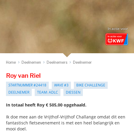
In actie voor
Home
Deelnemen
Deelnemers
Deelnemer
Roy van Riel
STARTNUMMER
#24418
WAVE
#3
BIKE CHALLENGE
DEELNEMER
TEAM: ADLC
DIESSEN
In totaal heeft Roy € 505,00 opgehaald.
Ik doe mee aan de Vrijthof-Vrijthof Challange omdat dit een
fantastisch fietsevenement is met een heel belangrijk en
mooi doel.