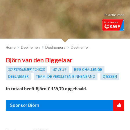
In actie voor
Home
Deelnemen
Deelnemers
Deelnemer
Björn van den Biggelaar
STARTNUMMER
#24323
WAVE
#7
BIKE CHALLENGE
DEELNEMER
TEAM: DE VERSLETEN BINNENBAND
DIESSEN
In totaal heeft Björn € 159,70 opgehaald.
Sponsor Björn