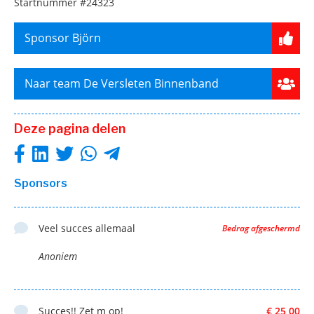
Startnummer
#24323
Sponsor Björn
Naar team De Versleten Binnenband
Deze pagina delen
Sponsors
Veel succes allemaal
Bedrag afgeschermd
Anoniem
Succes!! Zet m op!
€ 25,00