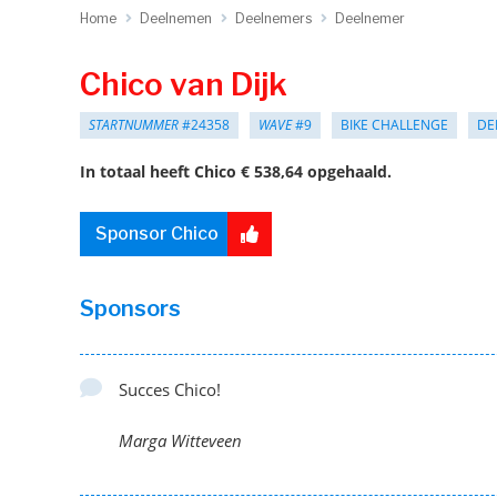
Home
Deelnemen
Deelnemers
Deelnemer
Chico van Dijk
STARTNUMMER
#24358
WAVE
#9
BIKE CHALLENGE
DE
In totaal heeft Chico € 538,64 opgehaald.
Sponsor Chico
Sponsors
Succes Chico!
Marga Witteveen