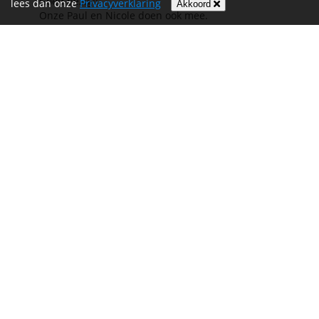
Goed bezig!!
lees dan onze
Privacyverklaring
Akkoord
Onze Paul en Nicole doen ook mee.
Succes!!
Joke van Meel
Zetumop Edward!
€ 10,00
Gerard Smits
Maatje, trots op jou 😘
€ 30,00
Anita Comperen
Succes maatje! Trots op jou! EN GASEROP
€ 25,00
Jurre Comperen