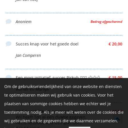
Anoniem
Bedrag afgeschermd
Succes knap voor het goede doel
€ 20,00
Jan Comperen
Een mooi initiatief, succes Pirkuh 🚴🏻‍♀️ 💨💨💨
€ 15,00
Om de gebruiksvriendelijkheid van onze website en diensten
Werner en Marilyn
te optimaliseren maken wij gebruik van cookies. Voor het
plaatsen van sommige cookies hebben we echter wel je
Hè Edward hier een ruggesteun voor jou.
€ 10,00
toestemming nodig. Als je meer wilt weten over de cookies die
Wil heeft Ton al een duwtje gegeven.
wij gebruiken en de gegevens die we daarmee verzamelen,
Het is tenslotte voor een goei doel.