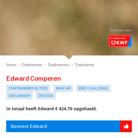
In actie voor
Home
Deelnemen
Deelnemers
Deelnemer
Edward Comperen
STARTNUMMER
#27005
WAVE
#8
BIKE CHALLENGE
DEELNEMER
DIESSEN
In totaal heeft Edward € 424,70 opgehaald.
Sponsor Edward