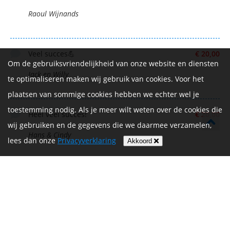
Raoul Wijnands
Veel succes💪
€ 20,00
Om de gebruiksvriendelijkheid van onze website en diensten
Jack en Willy
te optimaliseren maken wij gebruik van cookies. Voor het
plaatsen van sommige cookies hebben we echter wel je
toestemming nodig. Als je meer wilt weten over de cookies die
Heel veel succes!
€ 20,00
wij gebruiken en de gegevens die we daarmee verzamelen,
Hans & Cindy
lees dan onze
Privacyverklaring
Akkoord
Heel veel succes!! 💪🏼
€ 50,00
Frans en Mireille Breed