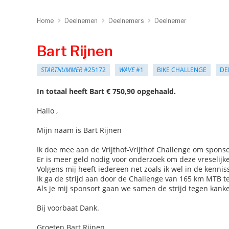
Home
Deelnemen
Deelnemers
Deelnemer
Bart Rijnen
STARTNUMMER
#25172
WAVE
#1
BIKE CHALLENGE
DE
In totaal heeft Bart € 750,90 opgehaald.
Hallo ,
Mijn naam is Bart Rijnen
Ik doe mee aan de Vrijthof-Vrijthof Challenge om spons
Er is meer geld nodig voor onderzoek om deze vreselijke 
Volgens mij heeft iedereen net zoals ik wel in de kenni
Ik ga de strijd aan door de Challenge van 165 km MTB te
Als je mij sponsort gaan we samen de strijd tegen kanke
Bij voorbaat Dank.
Groeten Bart Rijnen