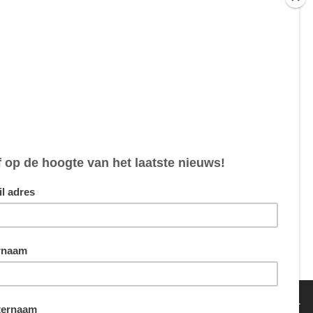
0,00
0,00
5,00
0,00
van sommige cookies hebben we echter wel je toestemming nodig.