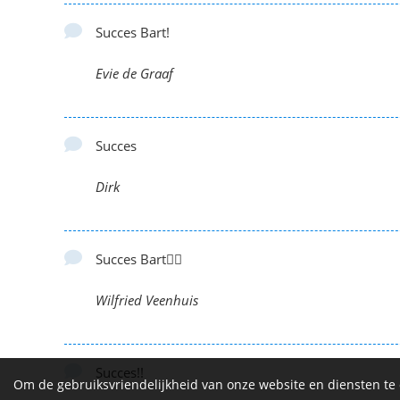
Succes Bart!
Evie de Graaf
Succes
Dirk
Succes Bart🚴‍♂️
Wilfried Veenhuis
Succes!!
Om de gebruiksvriendelijkheid van onze website en diensten te