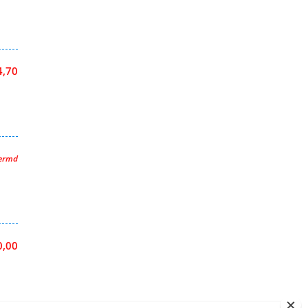
4,70
hermd
0,00