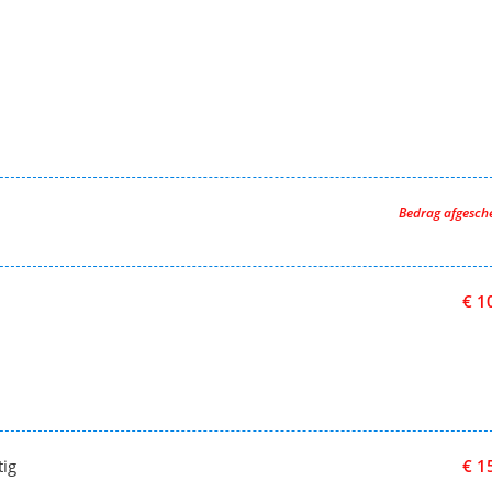
Bedrag afgesc
€ 1
tig
€ 1