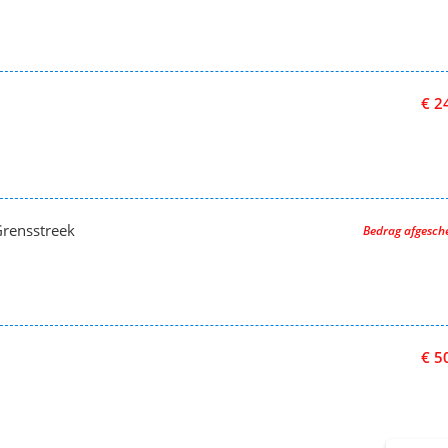
€ 2
Grensstreek
Bedrag afgesc
€ 5