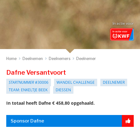
In actie voor
Home
Deelnemen
Deelnemers
Deelnemer
Dafne Versantvoort
STARTNUMMER
#30006
WANDEL CHALLENGE
DEELNEMER
TEAM: ENKELTJE BEEK
DIESSEN
In totaal heeft Dafne € 458,80 opgehaald.
Sponsor Dafne