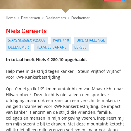
Home
Deelnemen
Deelnemers
Deelnemer
Niels Geraerts
STARTNUMMER
#25068
WAVE
#10
BIKE CHALLENGE
DEELNEMER
TEAM: LE BANANE
EERSEL
In totaal heeft Niels € 280,10 opgehaald.
Help mee in de strijd tegen kanker – Steun Vrijthof-Vrijthof
voor KWF Kankerbestrijding
Op 10 mei ga ik 165 km mountainbiken van Maastricht naar
Hilvarenbeek. Deze tocht is niet alleen een sportieve
uitdaging, maar ook een kans om een verschil te maken: ik
wil geld inzamelen voor KWF Kankerbestrijding. De impact
van kanker is enorm en de strijd die vrienden, familie,
collega’s en mensen in mijn omgeving voeren, inspireert mij
om mijn steentje bij te dragen. Met deze mountainbiketocht
wil ik niet alleen mijn grenzen verleggen, maar ook steun