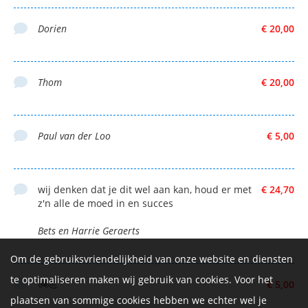
Dorien
€ 20,00
Thom
€ 20,00
Paul van der Loo
€ 5,00
wij denken dat je dit wel aan kan, houd er met
€ 24,70
z'n alle de moed in en succes
Bets en Harrie Geraerts
Om de gebruiksvriendelijkheid van onze website en diensten
te optimaliseren maken wij gebruik van cookies. Voor het
🚲💪
€ 5,00
plaatsen van sommige cookies hebben we echter wel je