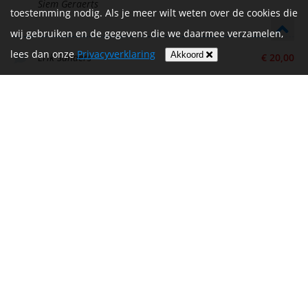
Siem Geraerts
toestemming nodig. Als je meer wilt weten over de cookies die
wij gebruiken en de gegevens die we daarmee verzamelen,
lees dan onze
Privacyverklaring
Akkoord
Erik Sanders
€ 20,00
Succes en wel heel blijven deze keer 🫶🏽
€ 25,00
Phil Gobardhan
Goeie actie Niels, steun ik van harte. Veel
€ 25,00
succes!
Daan van der Heijden
Eigen donatie. Ik steun KWF in de strijd tegen
€ 25,00
kanker.