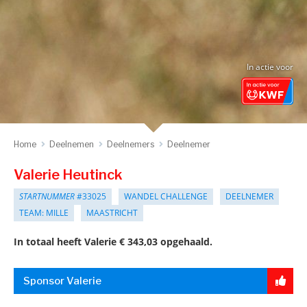
In actie voor
Home
Deelnemen
Deelnemers
Deelnemer
Valerie Heutinck
STARTNUMMER
#33025
WANDEL CHALLENGE
DEELNEMER
TEAM: MILLE
MAASTRICHT
In totaal heeft Valerie € 343,03 opgehaald.
Sponsor Valerie