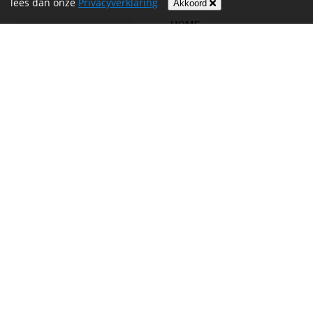
lees dan onze
Privacyverklaring
Akkoord
HOME
INFORMATIE
NIEUWS
CONTACT
MIJN ACCOUNT
PRIVACYVERKLARING
ALGEMENE
VOORWAARDEN EN HET
REGLEMENT
Volg ons op
Betalen
Website door