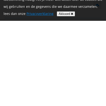
wij gebruiken en de gegevens die we daarmee verzamelen,
Mariëtta
lees dan onze
Privacyverklaring
Akkoord
Super Lin heel erg mooi dat je dit doet!
€ 25,00
Willemijn
Fantastisch dat je je hiervoor inzet!
€ 20,00
bert graafsma
Wat mooi Linda! 💕! Go go go! 💪🏻 🙌
€ 20,00
Ivy & Mathijs