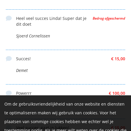
Heel veel succes Linda! Super dat je
Bedrag afgeschermd
dit doet
Sjoerd Cornelissen
Succes!
€ 15,00
Demet
Powerrr
€ 100,00
Om de gebruiksvriendelijkheid van onze website en diensten
Youri
te optimaliseren maken wij gebruik van cookies. Voor het
plaatsen van sommige cookies hebben we echter wel je
Veel succes, gaat je lukken!
€ 15,00
toestemming nodig. Als je meer wilt weten over de cookies die