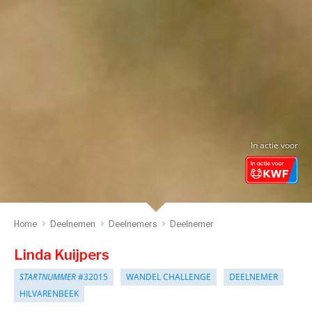
In actie voor
Home
Deelnemen
Deelnemers
Deelnemer
Linda Kuijpers
STARTNUMMER
#32015
WANDEL CHALLENGE
DEELNEMER
HILVARENBEEK