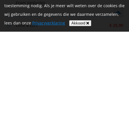
Frans Verkuijlen
toestemming nodig. Als je meer wilt weten over de cookies die
wij gebruiken en de gegevens die we daarmee verzamelen,
lees dan onze
Privacyverklaring
Akkoord
Lotte & Lars
€ 25,00
Mooi initiatief
€ 49,70
Anny en Piet
Claire
€ 49,70
Sander
€ 50,00
Zet ‘m op mannen!
€ 25,00