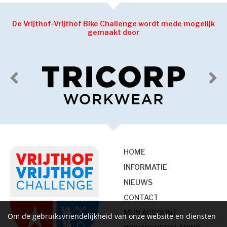
De Vrijthof-Vrijthof Bike Challenge wordt mede mogelijk
gemaakt door
HOME
INFORMATIE
NIEUWS
CONTACT
MIJN ACCOUNT
Om de gebruiksvriendelijkheid van onze website en diensten