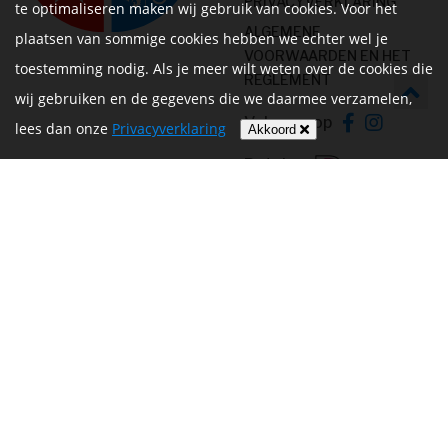
PRIVACYVERKLARING
te optimaliseren maken wij gebruik van cookies. Voor het
ALGEMENE
plaatsen van sommige cookies hebben we echter wel je
VOORWAARDEN EN HET
toestemming nodig. Als je meer wilt weten over de cookies die
REGLEMENT
wij gebruiken en de gegevens die we daarmee verzamelen,
Volg ons op
lees dan onze
Privacyverklaring
Akkoord
Betalen
Website door