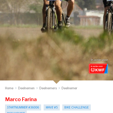
In actie voor
Home
Deelnemen
Deelnemers
Deelnemer
Marco Farina
STARTNUMMER
#36006
WAVE
#5
BIKE CHALLENGE