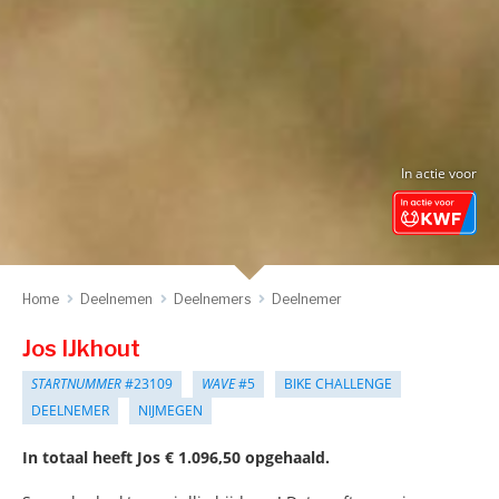
In actie voor
Home
Deelnemen
Deelnemers
Deelnemer
Jos IJkhout
STARTNUMMER
#23109
WAVE
#5
BIKE CHALLENGE
DEELNEMER
NIJMEGEN
In totaal heeft Jos € 1.096,50 opgehaald.