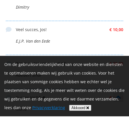
Dimitry
Veel succes, Jos!
€ 10,00
E.J.P. Van den Eede
Zet m op Jos voor het KWF
€ 20,00
Om de gebruiksvriendelijkheid van onze website en diensten
te optimaliseren maken wij gebruik van cookies. Voor het
Adelbert Smal
plaatsen van sommige cookies hebben we echter wel je
toestemming nodig. Als je meer wilt weten over de cookies die
Succes Jos!!💪🍀
€ 20,00
wij gebruiken en de gegevens die we daarmee verzamelen,
lees dan onze
Privacyverklaring
Akkoord
Maria