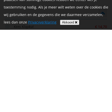
toestemming nodig. Als je meer wilt weten over de cookies die
Anoniem
wij gebruiken en de gegevens die we daarmee verzamelen,
lees dan onze
Privacyverklaring
Akkoord
Kees Klapkut
€ 14,70
Succes mooi actie
€ 25,00
Hans en Helga
Succes
€ 10,00
Super Max
Niels