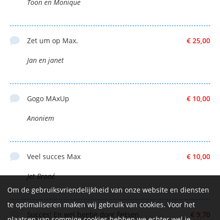
Toon en Monique
Zet um op Max.
€ 25,00
Jan en janet
Gogo MAxUp
€ 10,00
Anoniem
Veel succes Max
€ 10,00
Jet Broné
Om de gebruiksvriendelijkheid van onze website en diensten
te optimaliseren maken wij gebruik van cookies. Voor het
Succes! En wel beetje door fietsen
€ 9,70
plaatsen van sommige cookies hebben we echter wel je