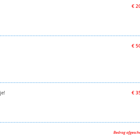
€ 2
€ 5
je!
€ 3
Bedrag afgesc