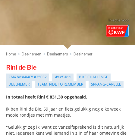
In actie voor
Home
Deelnemen
Deelnemers
Deelnemer
Rini de Bie
STARTNUMMER
#25032
WAVE
#11
BIKE CHALLENGE
DEELNEMER
TEAM: RIDE TO REMEMBER
SPRANG-CAPELLE
In totaal heeft Rini € 831,30 opgehaald.
Ik ben Rini de Bie, 59 jaar en fiets gelukkig nog elke week
mooie rondjes met m'n maatjes.
"Gelukkig" zeg ik, want zo vanzelfsprekend is dit natuurlijk
niet. Iedereen kent wel iemand in zijn of haar omgeving die