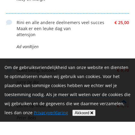
Rini en alle andere deelnemers veel succes
€ 25,00
Maak er een leuke dag van
attensjon
Ad vanRijen
Om de gebruiksvriendelijkheid van onze website en diensten
Goed bezig, succes!!
€ 9,70
te optimaliseren maken wij gebruik van cookies. Voor het
Jurre De Bie
plaatsen van sommige cookies hebben we echter wel je
toestemming nodig. Als je meer wilt weten over de cookies die
wij gebruiken en de gegevens die we daarmee verzamelen,
Zet m op Rieni 💪
€ 4,70
lees dan onze
Privacyverklaring
Akkoord
Peter Beks