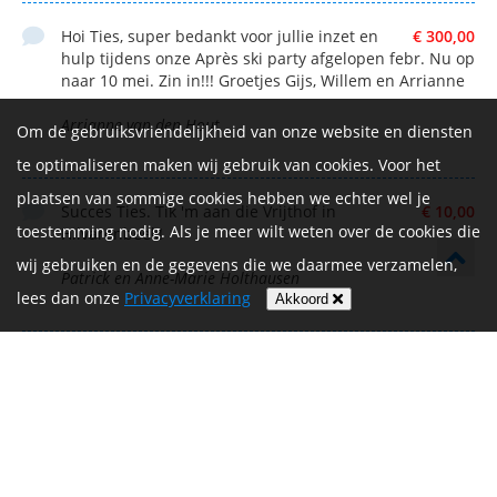
Hoi Ties, super bedankt voor jullie inzet en
€ 300,00
hulp tijdens onze Après ski party afgelopen febr. Nu op
naar 10 mei. Zin in!!! Groetjes Gijs, Willem en Arrianne
Arrianne van den Hout
Om de gebruiksvriendelijkheid van onze website en diensten
te optimaliseren maken wij gebruik van cookies. Voor het
plaatsen van sommige cookies hebben we echter wel je
Succes Ties. Tik 'm aan die Vrijthof in
€ 10,00
toestemming nodig. Als je meer wilt weten over de cookies die
Hilvarenbeek!
wij gebruiken en de gegevens die we daarmee verzamelen,
Patrick en Anne-Marie Holthausen
lees dan onze
Privacyverklaring
Akkoord
Zet hem op👍
€ 50,00
Paul Van oort
Anoniem
€ 26,00