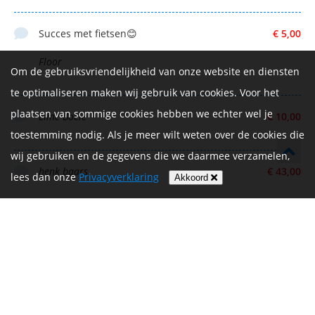
Succes met fietsen😊
€ 5,00
Floor
Om de gebruiksvriendelijkheid van onze website en diensten
te optimaliseren maken wij gebruik van cookies. Voor het
plaatsen van sommige cookies hebben we echter wel je
Eline Boele
€ 10,00
toestemming nodig. Als je meer wilt weten over de cookies die
wij gebruiken en de gegevens die we daarmee verzamelen,
henk baars
€ 43,00
lees dan onze
Privacyverklaring
Akkoord
Veel succes Lucien
€ 25,00
Anoniem