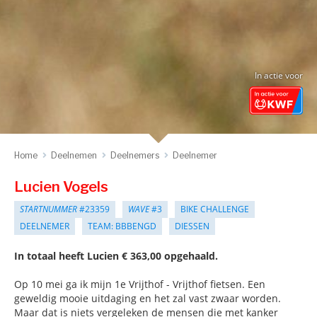
In actie voor
Home
Deelnemen
Deelnemers
Deelnemer
Lucien Vogels
STARTNUMMER
#23359
WAVE
#3
BIKE CHALLENGE
DEELNEMER
TEAM: BBBENGD
DIESSEN
In totaal heeft Lucien € 363,00 opgehaald.
Op 10 mei ga ik mijn 1e Vrijthof - Vrijthof fietsen. Een
geweldig mooie uitdaging en het zal vast zwaar worden.
Maar dat is niets vergeleken de mensen die met kanker