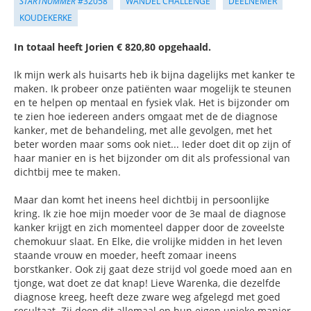
STARTNUMMER
#32058
WANDEL CHALLENGE
DEELNEMER
KOUDEKERKE
In totaal heeft Jorien € 820,80 opgehaald.
Ik mijn werk als huisarts heb ik bijna dagelijks met kanker te
maken. Ik probeer onze patiënten waar mogelijk te steunen
en te helpen op mentaal en fysiek vlak. Het is bijzonder om
te zien hoe iedereen anders omgaat met de de diagnose
kanker, met de behandeling, met alle gevolgen, met het
beter worden maar soms ook niet... Ieder doet dit op zijn of
haar manier en is het bijzonder om dit als professional van
dichtbij mee te maken.
Maar dan komt het ineens heel dichtbij in persoonlijke
kring. Ik zie hoe mijn moeder voor de 3e maal de diagnose
kanker krijgt en zich momenteel dapper door de zoveelste
chemokuur slaat. En Elke, die vrolijke midden in het leven
staande vrouw en moeder, heeft zomaar ineens
borstkanker. Ook zij gaat deze strijd vol goede moed aan en
tjonge, wat doet ze dat knap! Lieve Warenka, die dezelfde
diagnose kreeg, heeft deze zware weg afgelegd met goed
resultaat. Zij doen dit allemaal op hun eigen unieke manier