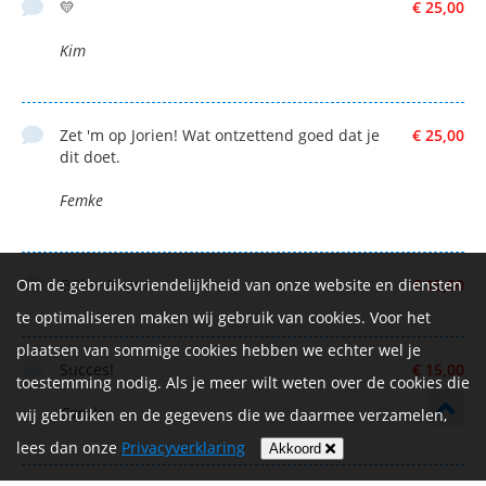
💛
€ 25,00
Kim
Zet 'm op Jorien! Wat ontzettend goed dat je
€ 25,00
dit doet.
Femke
Om de gebruiksvriendelijkheid van onze website en diensten
Esther Hoven
€ 15,00
te optimaliseren maken wij gebruik van cookies. Voor het
plaatsen van sommige cookies hebben we echter wel je
Succes!
€ 15,00
toestemming nodig. Als je meer wilt weten over de cookies die
Carola
wij gebruiken en de gegevens die we daarmee verzamelen,
lees dan onze
Privacyverklaring
Akkoord