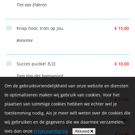
Tim van Elderen
Knap hoor, trots op jou.
€ 15,00
Annemie
Succes puckie! 💪🏻
€ 10,00
Tom Van der hamsvoord
Om de gebruiksvriendelijkheid van onze website en diensten
te optimaliseren maken wij gebruik van cookies. Voor het
Wat mooi dat je dit doet, zet 'm op 🚴‍♀️!
€ 10,00
plaatsen van sommige cookies hebben we echter wel je
Ans van Roermund
toestemming nodig. Als je meer wilt weten over de cookies die
wij gebruiken en de gegevens die we daarmee verzamelen,
lees dan onze
Privacyverklaring
Akkoord
Suuuuccess lekker bezig 💪💪🤸‍♀️
€ 10,00