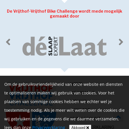
De Vrijthof-Vrijthof Bike Challenge wordt mede mogelijk
gemaakt door
Om de gebruiksvriendelijkheid van onze website en diensten
HOME
te optimaliseren maken wij gebruik van cookies. Voor het
INFORMATIE
plaatsen van sommige cookies hebben we echter wel je
NIEUWS
toestemming nodig. Als je meer wilt weten over de cookies die
CONTACT
wij gebruiken en de gegevens die we daarmee verzamelen,
MIJN ACCOUNT
lees dan onze
Privacyverklaring
PRIVACYVERKLARING
Akkoord