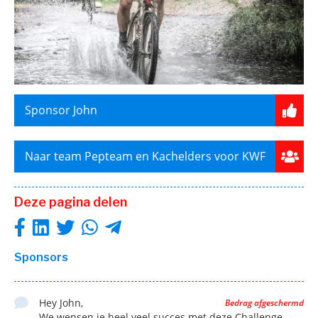
Sponsor John
Naar team Pepteam en Kachelders voor KWF
Deze pagina delen
Sponsors
Hey John,
Bedrag afgeschermd
We wensen je heel veel succes met deze Challenge