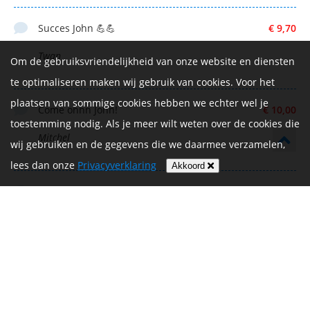
Succes John 💪💪
€ 9,70
Twan
Om de gebruiksvriendelijkheid van onze website en diensten
te optimaliseren maken wij gebruik van cookies. Voor het
plaatsen van sommige cookies hebben we echter wel je
Come onnn John!
€ 10,00
toestemming nodig. Als je meer wilt weten over de cookies die
Mitchel
wij gebruiken en de gegevens die we daarmee verzamelen,
lees dan onze
Privacyverklaring
Akkoord
Veel succes! Super mooi dat je dit gaat doen!
€ 5,00
Sanne Korsten
Heel veel succes 💪🏽🚴🏻‍♀️
€ 25,00
Hein en Elle