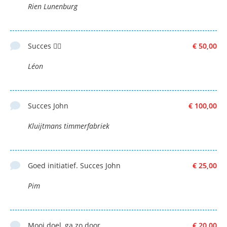
Rien Lunenburg
Succes 🚴‍♂️
€ 50,00
Léon
Succes John
€ 100,00
Kluijtmans timmerfabriek
Goed initiatief. Succes John
€ 25,00
Pim
Mooi doel, ga zo door.
€ 20,00