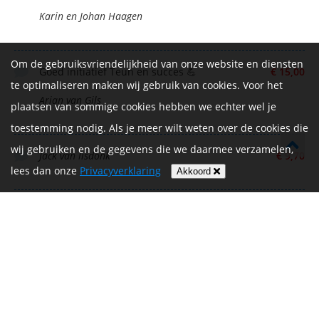
Karin en Johan Haagen
Om de gebruiksvriendelijkheid van onze website en diensten
Goed initiatief Teun en succes 💪
€ 15,00
te optimaliseren maken wij gebruik van cookies. Voor het
Arjan van Gils
plaatsen van sommige cookies hebben we echter wel je
toestemming nodig. Als je meer wilt weten over de cookies die
wij gebruiken en de gegevens die we daarmee verzamelen,
Jack van lisdonk
€ 9,70
lees dan onze
Privacyverklaring
Akkoord
Anoniem
€ 20,00
Demi van Baal
€ 10,00