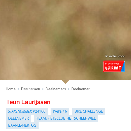
In actie voor
Home
Deelnemen
Deelnemers
Deelnemer
Teun Laurijssen
STARTNUMMER
#24166
WAVE
#6
BIKE CHALLENGE
DEELNEMER
TEAM: FIETSCLUB HET SCHEEF WIEL
BAARLE-HERTOG