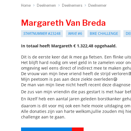
Home
Deelnemen
Deelnemers
Deelnemer
Margareth Van Breda
STARTNUMMER
#23248
WAVE
#6
BIKE CHALLENGE
DE
In totaal heeft Margareth € 1.322,48 opgehaald.
Dit is de eerste keer dat ik mee ga fietsen. Een flinke uit
Het blijft hard nodig om veel geld in te zamelen voor ond
omgeving wel eens direct of indirect mee te maken gehad 
De vrouw van mijn lieve vriend heeft de strijd verloren
Mijn peetoom is pas aan deze ziekte overleden😪
De man van mijn lieve nicht heeft recent deze diagnose
De zus van mijn vriendin die pas gestart is met haar b
En ikzelf heb een aantal jaren geleden borstkanker g
daarom is dit voor mij ook een hele mooie uitdaging o
Alle donaties zijn van harte welkom,jullie zouden mij h
challenge aan te gaan.