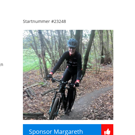
Startnummer
#23248
jn
Sponsor Margareth