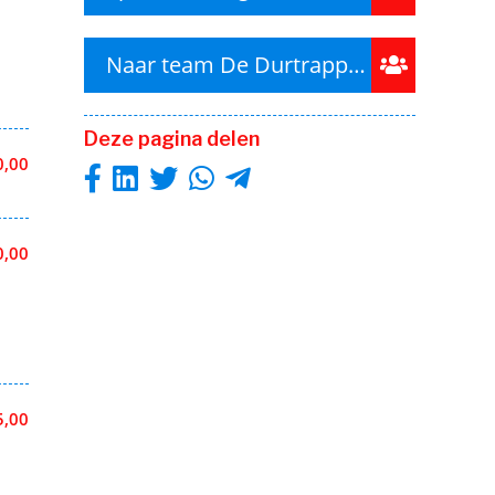
Naar team De Durtrappers
Deze pagina delen
0,00
0,00
5,00