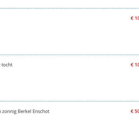
€ 1
 tocht
€ 1
 zonnig Berkel Enschot
€ 5