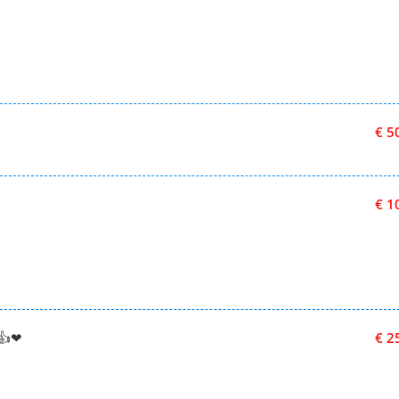
€ 5
€ 1
👍❤
€ 2