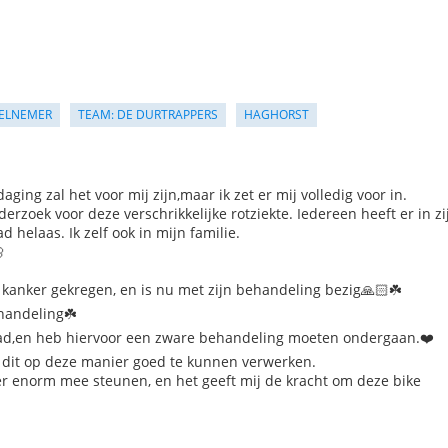
ELNEMER
TEAM: DE DURTRAPPERS
HAGHORST
daging zal het voor mij zijn,maar ik zet er mij volledig voor in.
erzoek voor deze verschrikkelijke rotziekte. Iedereen heeft er in zi
helaas. Ik zelf ook in mijn familie.

 kanker gekregen, en is nu met zijn behandeling bezig🙏🏻☘️
ehandeling☘️
ehad,en heb hiervoor een zware behandeling moeten ondergaan.❤️
m dit op deze manier goed te kunnen verwerken.
ier enorm mee steunen, en het geeft mij de kracht om deze bike