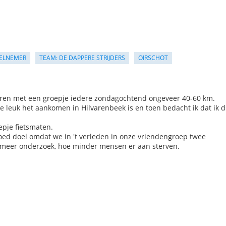
ELNEMER
TEAM: DE DAPPERE STRIJDERS
OIRSCHOT
le jaren met een groepje iedere zondagochtend ongeveer 40-60 km.
hoe leuk het aankomen in Hilvarenbeek is en toen bedacht ik dat ik d
epje fietsmaten.
goed doel omdat we in 't verleden in onze vriendengroep twee
e meer onderzoek, hoe minder mensen er aan sterven.