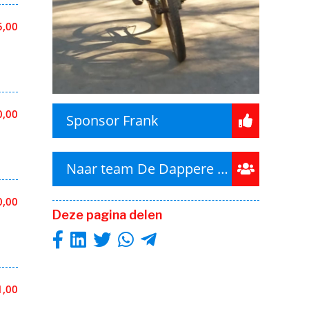
5,00
0,00
Sponsor Frank
Naar team De Dappere Strijders
0,00
Deze pagina delen
1,00