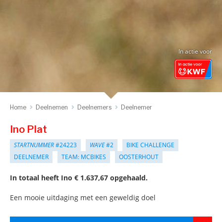
In actie voor
Home
Deelnemen
Deelnemers
Deelnemer
Ino Plat
STARTNUMMER
#24223
WAVE
#2
BIKE CHALLENGE
DEELNEMER
TEAM: MCBIKES
OOSTERHOUT
In totaal heeft Ino € 1.637,67 opgehaald.
Een mooie uitdaging met een geweldig doel