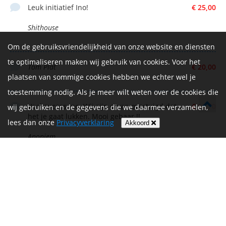
Leuk initiatief Ino!
€ 25,00
Shithouse
Om de gebruiksvriendelijkheid van onze website en diensten
te optimaliseren maken wij gebruik van cookies. Voor het
Tom Plat
€ 20,00
plaatsen van sommige cookies hebben we echter wel je
toestemming nodig. Als je meer wilt weten over de cookies die
Veel succes Ino. Wij zijn ervan overtuigd dat
€ 14,70
wij gebruiken en de gegevens die we daarmee verzamelen,
het je gaat lukken. Mooi gebaar !!
lees dan onze
Privacyverklaring
Akkoord
Anoniem
Eerste eigen donatie
€ 50,00