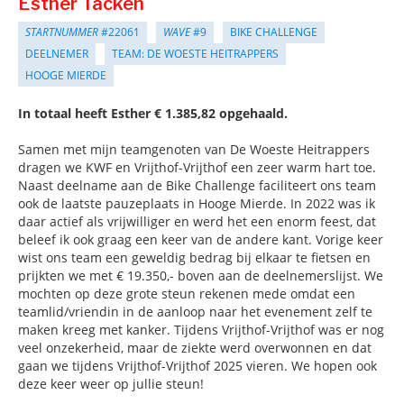
Esther Tacken
STARTNUMMER
#22061
WAVE
#9
BIKE CHALLENGE
DEELNEMER
TEAM: DE WOESTE HEITRAPPERS
HOOGE MIERDE
In totaal heeft Esther € 1.385,82 opgehaald.
Samen met mijn teamgenoten van De Woeste Heitrappers
dragen we KWF en Vrijthof-Vrijthof een zeer warm hart toe.
Naast deelname aan de Bike Challenge faciliteert ons team
ook de laatste pauzeplaats in Hooge Mierde. In 2022 was ik
daar actief als vrijwilliger en werd het een enorm feest, dat
beleef ik ook graag een keer van de andere kant. Vorige keer
wist ons team een geweldig bedrag bij elkaar te fietsen en
prijkten we met € 19.350,- boven aan de deelnemerslijst. We
mochten op deze grote steun rekenen mede omdat een
teamlid/vriendin in de aanloop naar het evenement zelf te
maken kreeg met kanker. Tijdens Vrijthof-Vrijthof was er nog
veel onzekerheid, maar de ziekte werd overwonnen en dat
gaan we tijdens Vrijthof-Vrijthof 2025 vieren. We hopen ook
deze keer weer op jullie steun!