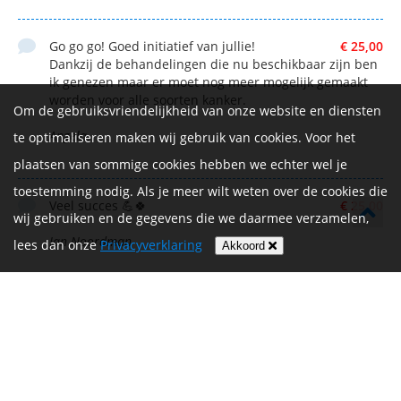
Go go go! Goed initiatief van jullie!
€ 25,00
Dankzij de behandelingen die nu beschikbaar zijn ben
ik genezen maar er moet nog meer mogelijk gemaakt
worden voor alle soorten kanker.
Om de gebruiksvriendelijkheid van onze website en diensten
Angela
te optimaliseren maken wij gebruik van cookies. Voor het
plaatsen van sommige cookies hebben we echter wel je
toestemming nodig. Als je meer wilt weten over de cookies die
Veel succes 💪🍀
€ 25,00
wij gebruiken en de gegevens die we daarmee verzamelen,
Jan Noordman
lees dan onze
Privacyverklaring
Akkoord
toon luyten
€ 50,00
Mireille Geluk
€ 45,00