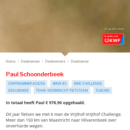
In actie voor
Home
Deelnemen
Deelnemers
Deelnemer
Paul Schoonderbeek
STARTNUMMER
#24256
WAVE
#3
BIKE CHALLENGE
DEELNEMER
TEAM: VEERKRACHT FIETSTEAM
TILBURG
In totaal heeft Paul € 978,90 opgehaald.
Dit jaar fietsen we met 6 man de Vrijthof-Vrijthof Challenge.
Meer dan 150 km van Maastricht naar Hilvarenbeek over
onverharde wegen.