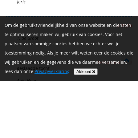
Joris
Om de gebruiksvriendelijkheid van onze website en diensten
Zet ‘m op!
€ 20,00
te optimaliseren maken wij gebruik van cookies. Voor het
T. de Groot
plaatsen van sommige cookies hebben we echter wel je
toestemming nodig. Als je meer wilt weten over de cookies die
Succes en het wordt vast een
wij gebruiken en de gegevens die we daarmee verzamelen,
Bedrag afgeschermd
geslaagde tocht
lees dan onze
Privacyverklaring
Akkoord
Anja Hoop
Heel mooi dat je dit doet voor Veer.
€ 15,00
Succes!
Bea