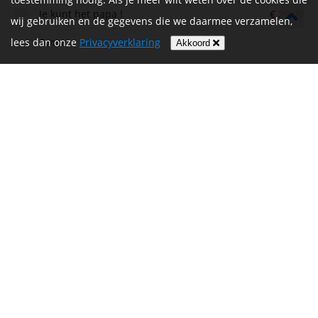
Je kunt het papa !
€ 20,00
wij gebruiken en de gegevens die we daarmee verzamelen,
lees dan onze
Sanne
Privacyverklaring
Akkoord
Beeldengieterij TENAX
€ 100,00
Heel veel succes met deze sportieve uitdaging
€ 20,00
Erik en Henny
Je kunt het.
€ 10,00
rene doelen