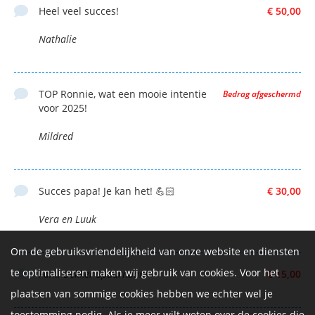
Heel veel succes!
€ 50,00
Nathalie
TOP Ronnie, wat een mooie intentie
Bedrag afgeschermd
voor 2025!
Mildred
Succes papa! Je kan het! 💪🏻
€ 30,00
Vera en Luuk
Om de gebruiksvriendelijkheid van onze website en diensten
te optimaliseren maken wij gebruik van cookies. Voor het
Fam. Dekker Spaarndam
€ 15,00
plaatsen van sommige cookies hebben we echter wel je
toestemming nodig. Als je meer wilt weten over de cookies die