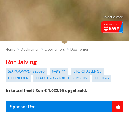
In actie voor
Home
Deelnemen
Deelnemers
Deelnemer
Ron Jalving
STARTNUMMER
#25096
WAVE
#1
BIKE CHALLENGE
DEELNEMER
TEAM: CROSS FOR THE CROCUS
TILBURG
In totaal heeft Ron € 1.022,95 opgehaald.
Sponsor Ron