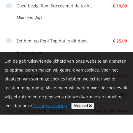
Goed bezig, Ron! Succes met de tocht.
€ 10,00
Mika van Wijk
Zet hem op Ron! Top dat je dit doet.
€ 25,00
Hans Janssens
Om de gebruiksvriendelijkheid van onze website en diensten
te optimaliseren maken wij gebruik van cookies. Voor het
Mooi doel 👍
€ 100,00
plaatsen van sommige cookies hebben we echter wel je
toestemming nodig. Als je meer wilt weten over de cookies die
Jan
wij gebruiken en de gegevens die we daarmee verzamelen,
lees dan onze
Privacyverklaring
Akkoord
Voor het gehele 2V-team.
Bedrag afgeschermd
Zet hem op voor sportieve en gezellige bijdrage !
Guido