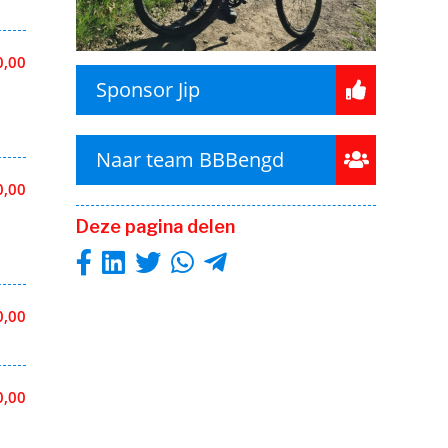
0,00
Sponsor Jip
Naar team BBBengd
0,00
Deze pagina delen
0,00
0,00