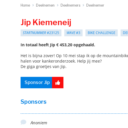
Home
Deelnemen
Deelnemers
Deelnemer
Jip Kiemeneij
STARTNUMMER
#23125
WAVE
#3
BIKE CHALLENGE
DE
In totaal heeft Jip € 453,20 opgehaald.
Het is bijna zover! Op 10 mei stap ik op de mountainbik
halen voor kankeronderzoek. Help jij mee?
De giga groetjes van Jip.
Sponsor Jip
Sponsors
Anoniem