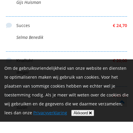
Gijs Huisman
Succes
€ 24,70
Selma Benedik
Knalluh!
€ 20,00
Om de gebruiksvriendelijkheid van onze website en diensten
Wieger
te optimaliseren maken wij gebruik van cookies. Voor het
plaatsen van sommige cookies hebben we echter wel je
toestemming nodig. Als je meer wilt weten over de cookies die
Mooi doel, zet hem op!
€ 20,00
wij gebruiken en de gegevens die we daarmee verzamelen,
Suzan
lees dan onze
Privacyverklaring
Akkoord