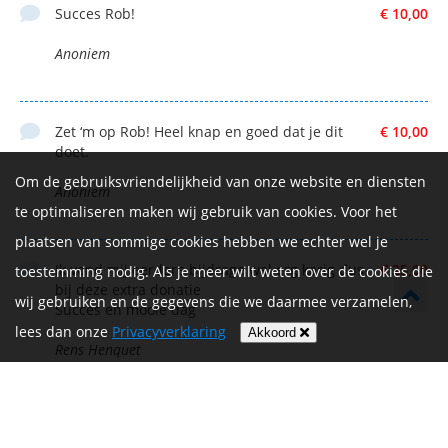
Succes Rob!
€ 10,00
Anoniem
Zet ‘m op Rob! Heel knap en goed dat je dit
€ 10,00
doet.
Om de gebruiksvriendelijkheid van onze website en diensten
Anoniem
te optimaliseren maken wij gebruik van cookies. Voor het
plaatsen van sommige cookies hebben we echter wel je
Ik vond mij eerdere bijdrage wel erg karig dus
€ 25,00
toestemming nodig. Als je meer wilt weten over de cookies die
bij deze extra donatie
wij gebruiken en de gegevens die we daarmee verzamelen,
Succes en mooie dag
lees dan onze
Privacyverklaring
Akkoord
Rens Henquet
Coby en Jan
Bedrag afgeschermd