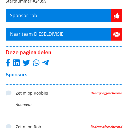
Startnummer
#24399
Sponsor rob
Naar team DIESELDIVISIE
Deze pagina delen
Sponsors
Zet m op Robbie!
Bedrag afgeschermd
Anoniem
Zet m op Rob
Bedrag afgeschermd