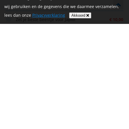
wij gebruiken en de gegevens die we daarmee verzamelen,
lees dan onze
Privacyverklaring
Akkoord
Zet je beste beentje voor Japio!
€ 10,00
Anoniem
Stoere actie!!
€ 10,00
Ingrid Goyarts
Gefeliciteerd met jullie 15 jaar happy together
€ 50,00
zijn 💕 🥂 en heel veel succes met de wandeling 😁
Menno en Lisette
Eerste eigen donatie
€ 25,00