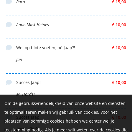
Paco
€ 15,00
Anne-Miek Heines
€ 10,00
Wel op blote voeten, hè Jaap?!
€ 10,00
Jan
Succes Jaap!
€ 10,00
M. Harder
Om de gebruiksvriendelijkheid van onze website en diensten
te optimaliseren maken wij gebruik van cookies. Voor het
Succes Jaap!
€ 10,00
plaatsen van sommige cookies hebben we echter wel je
Bart Seijnder
toestemming nodig. Als je meer wilt weten over de cookies die